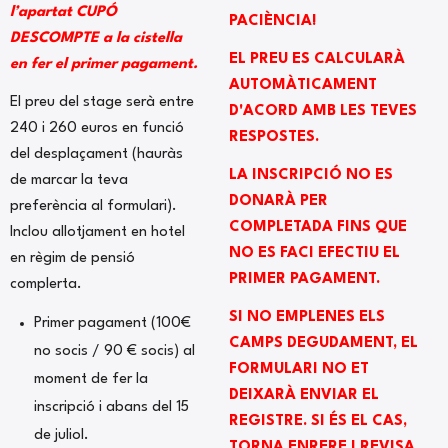
l’apartat CUPÓ
PACIÈNCIA!
DESCOMPTE a la cistella
EL PREU ES CALCULARÀ
en fer el primer pagament.
AUTOMÀTICAMENT
El preu del stage serà entre
D'ACORD AMB LES TEVES
240 i 260 euros en funció
RESPOSTES.
del desplaçament (hauràs
LA INSCRIPCIÓ NO ES
de marcar la teva
DONARÀ PER
preferència al formulari).
COMPLETADA FINS QUE
Inclou allotjament en hotel
NO ES FACI EFECTIU EL
en règim de pensió
PRIMER PAGAMENT.
complerta.
SI NO EMPLENES ELS
Primer pagament (100€
CAMPS DEGUDAMENT, EL
no socis / 90 € socis) al
FORMULARI NO ET
moment de fer la
DEIXARÀ ENVIAR EL
inscripció i abans del 15
REGISTRE. SI ÉS EL CAS,
de juliol.
TORNA ENRERE I REVISA